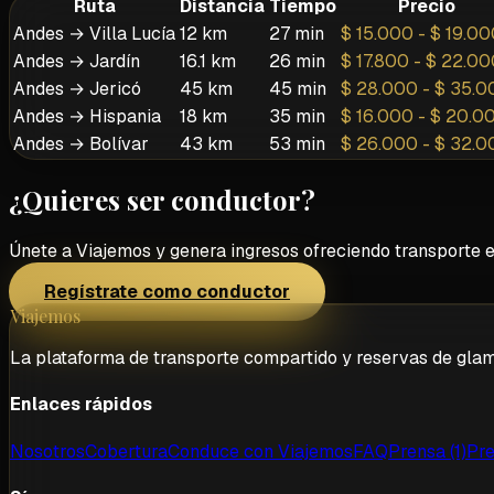
Ruta
Distancia
Tiempo
Precio
Andes
→
Villa Lucía
12 km
27 min
$ 15.000
-
$ 19.00
Andes
→
Jardín
16.1 km
26 min
$ 17.800
-
$ 22.00
Andes
→
Jericó
45 km
45 min
$ 28.000
-
$ 35.0
Andes
→
Hispania
18 km
35 min
$ 16.000
-
$ 20.0
Andes
→
Bolívar
43 km
53 min
$ 26.000
-
$ 32.0
¿Quieres ser conductor?
Únete a Viajemos y genera ingresos ofreciendo transporte 
Regístrate como conductor
Viajemos
La plataforma de transporte compartido y reservas de gla
Enlaces rápidos
Nosotros
Cobertura
Conduce con Viajemos
FAQ
Prensa (1)
Pre