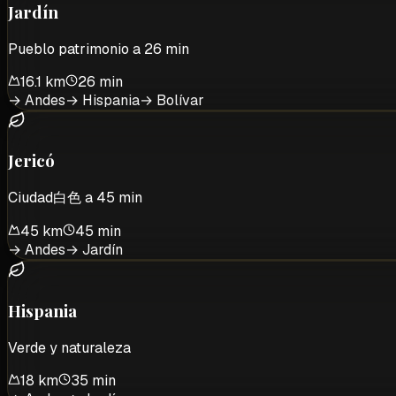
Jardín
Pueblo patrimonio a 26 min
16.1 km
26 min
→
Andes
→
Hispania
→
Bolívar
Jericó
Ciudad白色 a 45 min
45 km
45 min
→
Andes
→
Jardín
Hispania
Verde y naturaleza
18 km
35 min