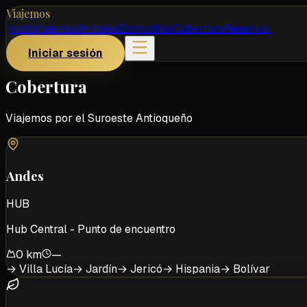
Viajemos
Inicio
Viajemos
Hoteles
Domicilios
Cobertura
Reservar
Iniciar sesión
Cobertura
Viajemos por el Suroeste Antioqueño
Andes
HUB
Hub Central - Punto de encuentro
0 km
—
→
Villa Lucía
→
Jardín
→
Jericó
→
Hispania
→
Bolívar