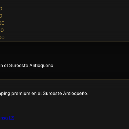
0
0
00
00
00
en el Suroeste Antioqueño
mping premium en el Suroeste Antioqueño.
nsa (2)