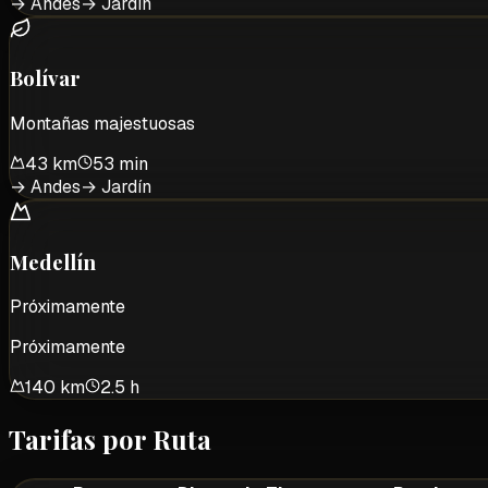
→
Andes
→
Jardín
Bolívar
Montañas majestuosas
43 km
53 min
→
Andes
→
Jardín
Medellín
Próximamente
Próximamente
140 km
2.5 h
Tarifas por Ruta