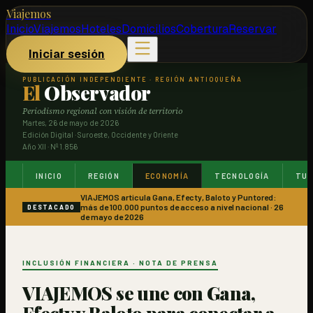
Viajemos
Inicio
Viajemos
Hoteles
Domicilios
Cobertura
Reservar
Iniciar sesión