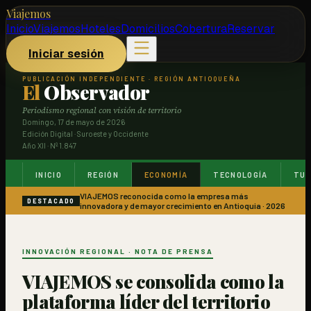
Viajemos
Inicio
Viajemos
Hoteles
Domicilios
Cobertura
Reservar
Iniciar sesión